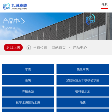
导航
产
品
中
心
Products
返回上级
当前位置：
网站首页
-
产品中心
水囊
预压水袋
液袋
消防应急及车载移动水袋
养殖鱼池
镀锌板水池
抗旱水袋应急水袋
油囊