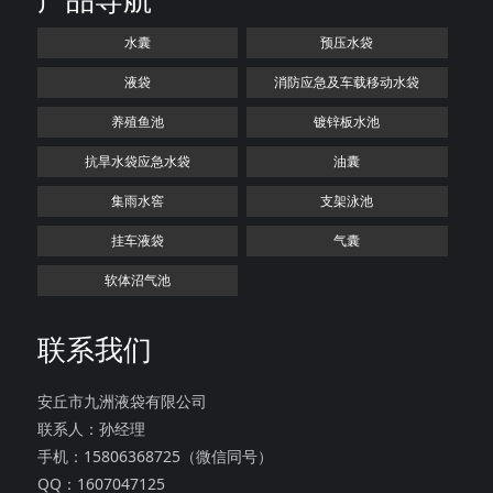
水囊
预压水袋
液袋
消防应急及车载移动水袋
养殖鱼池
镀锌板水池
抗旱水袋应急水袋
油囊
集雨水窖
支架泳池
挂车液袋
气囊
软体沼气池
联系我们
安丘市九洲液袋有限公司
联系人：孙经理
手机：15806368725（微信同号）
QQ：1607047125