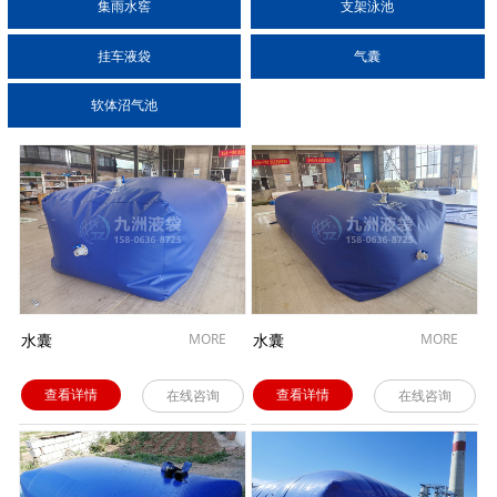
集雨水窖
支架泳池
挂车液袋
气囊
软体沼气池
水囊
MORE
水囊
MORE
查看详情
查看详情
在线咨询
在线咨询