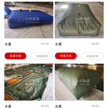
水囊
MORE
水囊
MORE
查看详情
查看详情
在线咨询
在线咨询
水囊
MORE
水囊
MORE