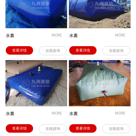
水囊
MORE
水囊
MORE
查看详情
查看详情
在线咨询
在线咨询
水囊
MORE
水囊
MORE
查看详情
查看详情
在线咨询
在线咨询