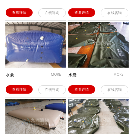
查看详情
查看详情
在线咨询
在线咨询
水囊
MORE
水囊
MORE
查看详情
查看详情
在线咨询
在线咨询