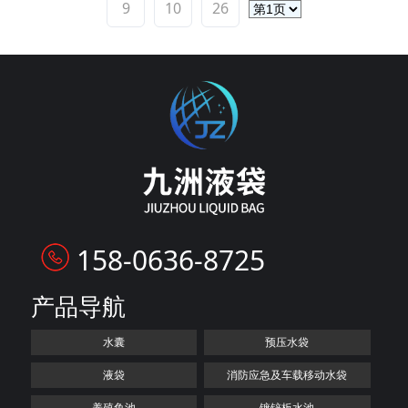
9
10
26
158-0636-8725
产品导航
水囊
预压水袋
液袋
消防应急及车载移动水袋
养殖鱼池
镀锌板水池