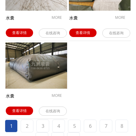
水囊
MORE
水囊
MORE
查看详情
查看详情
在线咨询
在线咨询
水囊
MORE
查看详情
在线咨询
1
2
3
4
5
6
7
8