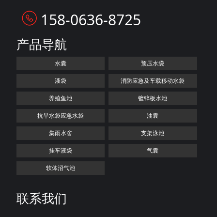
158-0636-8725
产品导航
水囊
预压水袋
液袋
消防应急及车载移动水袋
养殖鱼池
镀锌板水池
抗旱水袋应急水袋
油囊
集雨水窖
支架泳池
挂车液袋
气囊
软体沼气池
联系我们