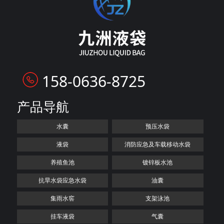
158-0636-8725
产品导航
水囊
预压水袋
液袋
消防应急及车载移动水袋
养殖鱼池
镀锌板水池
抗旱水袋应急水袋
油囊
集雨水窖
支架泳池
挂车液袋
气囊