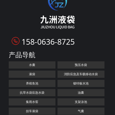
158-0636-8725
产品导航
水囊
预压水袋
液袋
消防应急及车载移动水袋
养殖鱼池
镀锌板水池
抗旱水袋应急水袋
油囊
集雨水窖
支架泳池
挂车液袋
气囊