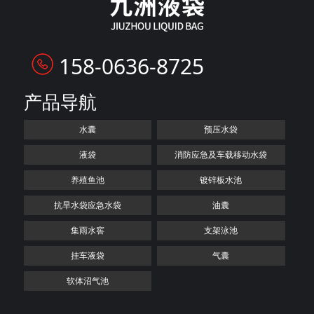
158-0636-8725
产品导航
水囊
预压水袋
液袋
消防应急及车载移动水袋
养殖鱼池
镀锌板水池
抗旱水袋应急水袋
油囊
集雨水窖
支架泳池
挂车液袋
气囊
软体沼气池