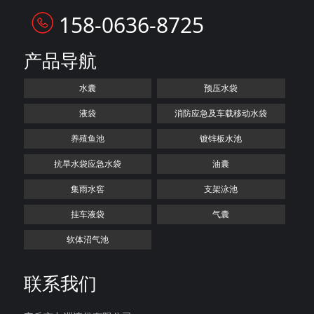
158-0636-8725
产品导航
水囊
预压水袋
液袋
消防应急及车载移动水袋
养殖鱼池
镀锌板水池
抗旱水袋应急水袋
油囊
集雨水窖
支架泳池
挂车液袋
气囊
软体沼气池
联系我们